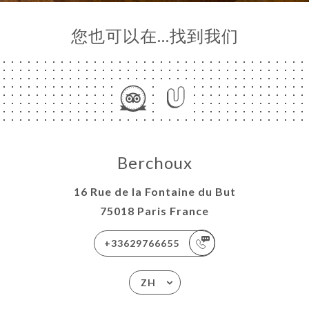
您也可以在…找到我们
Berchoux
16 Rue de la Fontaine du But
75018 Paris France
+33629766655
ZH