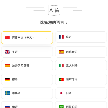
菜单
ZH
选择您的语言：
选择您的语言：
法语
法语
简体中文（中文）
简体中文（中文）
/
主页
图库
图库
英语
英语
西班牙语
西班牙语
加泰罗尼亚语
加泰罗尼亚语
意大利语
意大利语
德语
德语
葡萄牙语
葡萄牙语
瑞典语
瑞典语
日语
日语
俄语
俄语
阿拉伯语
阿拉伯语