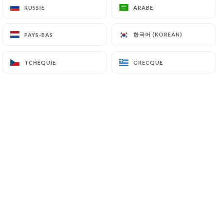
RUSSIE
RUSSIE
ARABE
ARABE
한국어 (KOREAN)
한국어 (KOREAN)
PAYS-BAS
PAYS-BAS
TCHÉQUIE
TCHÉQUIE
GRECQUE
GRECQUE