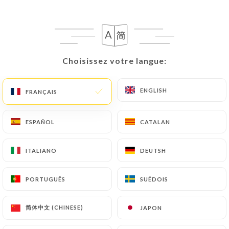
FR
MENU
Choisissez votre langue:
Choisissez votre langue:
ENGLISH
ENGLISH
/
FRANÇAIS
FRANÇAIS
ACCUEIL
GALERIE
Galerie
ESPAÑOL
ESPAÑOL
CATALAN
CATALAN
ITALIANO
ITALIANO
DEUTSH
DEUTSH
PORTUGUÊS
PORTUGUÊS
SUÉDOIS
SUÉDOIS
简体中文 (CHINESE)
简体中文 (CHINESE)
JAPON
JAPON