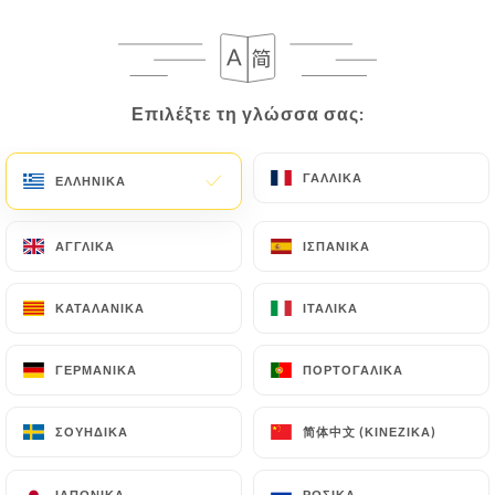
EL
ΜΕΝΟΎ
Επιλέξτε τη γλώσσα σας:
Επιλέξτε τη γλώσσα σας:
ΓΑΛΛΙΚΆ
ΓΑΛΛΙΚΆ
ΕΛΛΗΝΙΚΆ
ΕΛΛΗΝΙΚΆ
/
ΑΡΧΙΚΉ
ΦΩΤΟΓΡΑΦΊΕΣ
Φωτογραφίες
ΑΓΓΛΙΚΆ
ΑΓΓΛΙΚΆ
ΙΣΠΑΝΙΚΆ
ΙΣΠΑΝΙΚΆ
ΚΑΤΑΛΑΝΙΚΆ
ΚΑΤΑΛΑΝΙΚΆ
ΙΤΑΛΙΚΆ
ΙΤΑΛΙΚΆ
ΓΕΡΜΑΝΙΚΆ
ΓΕΡΜΑΝΙΚΆ
ΠΟΡΤΟΓΑΛΙΚΆ
ΠΟΡΤΟΓΑΛΙΚΆ
简体中文 (ΚΙΝΈΖΙΚΑ)
简体中文 (ΚΙΝΈΖΙΚΑ)
ΣΟΥΗΔΙΚΆ
ΣΟΥΗΔΙΚΆ
ΙΑΠΩΝΙΚΆ
ΙΑΠΩΝΙΚΆ
ΡΩΣΙΚΆ
ΡΩΣΙΚΆ