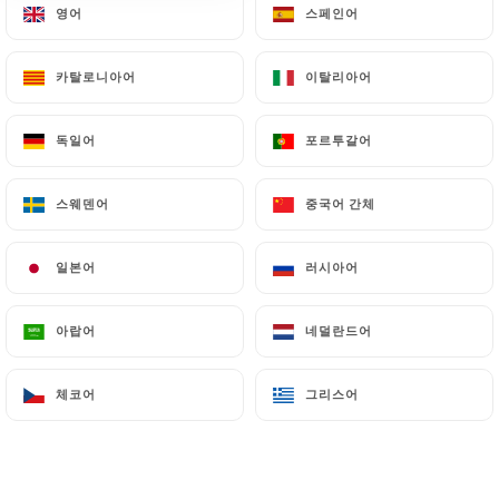
영어
영어
스페인어
스페인어
카탈로니아어
카탈로니아어
이탈리아어
이탈리아어
27 리뷰
CUISINE DU MONDE
독일어
독일어
포르투갈어
포르투갈어
16 Rue De La Fontaine Du But
75018 Paris France
스웨덴어
스웨덴어
중국어 간체
중국어 간체
일본어
일본어
러시아어
러시아어
아랍어
아랍어
네덜란드어
네덜란드어
체코어
체코어
그리스어
그리스어
소개