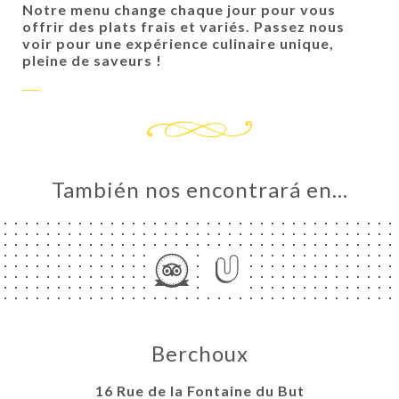
Notre menu change chaque jour pour vous
offrir des plats frais et variés. Passez nous
voir pour une expérience culinaire unique,
pleine de saveurs !
También nos encontrará en…
CIO
ERVA
ERÍA
EÑA
NÚ
ACTO
Berchoux
16 Rue de la Fontaine du But